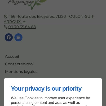
166 Route des Bruyères,
71320
TOULON-SUR-
ARROUX
09 70 35 64 68
Accueil
Contactez-moi
Mentions légales
Plan du site
Your privacy is our priority
We use Cookies to improve user experience by
Haut de page
personalising content and ads, as well as